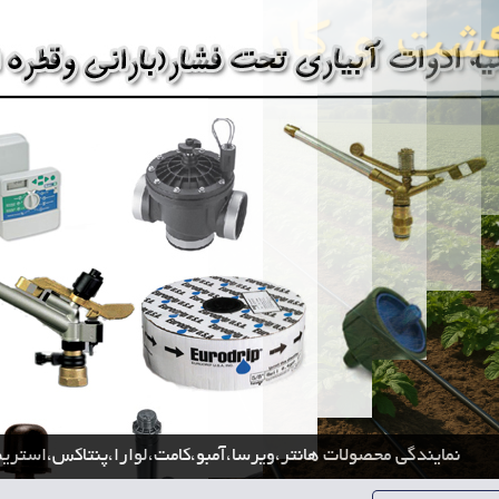
نمایندگی محصولات هانتر،ویرسا،آمبو،کامت،لوارا،پنتاکس،استریم