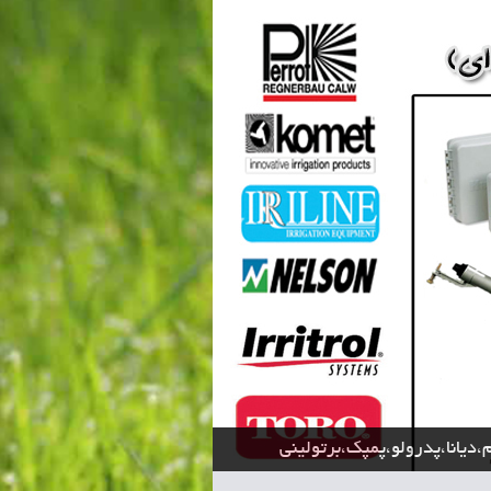
،دیانا،پدرولو،پمپک،برتولینی