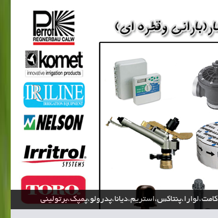
کامت،لوارا،پنتاکس،استریم،دیانا،پدرولو،پمپک،برتولینی