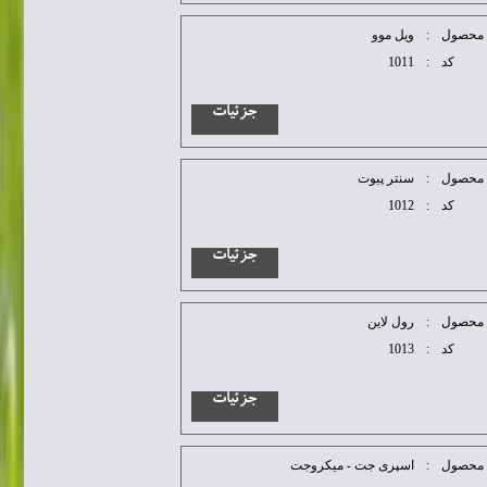
محصول
:
ويل موو
کد
:
1011
جزئیات
محصول
:
سنتر پيوت
کد
:
1012
جزئیات
محصول
:
رول لاين
کد
:
1013
جزئیات
محصول
:
اسپری جت - میکروجت