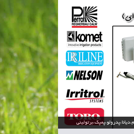
،دیانا،پدرولو،پمپک،برتولینی