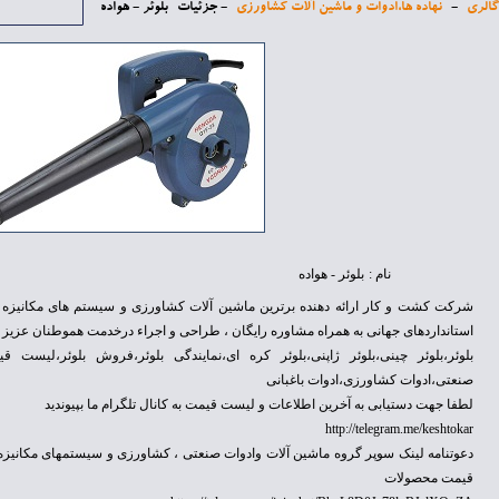
گالری
-
نهاده ها،ادوات و ماشین آلات کشاورزی
- جزئیات
بلوئر - هواده
نام
:
بلوئر - هواده
شرکت کشت و کار ارائه دهنده برترین ماشین آلات کشاورزی و سیستم های مکانیزه آب
استانداردهای جهانی به همراه مشاوره رایگان ، طراحی و اجراء درخدمت هموطنان عزیز م
بلوئر،بلوئر چینی،بلوئر ژاپنی،بلوئر کره ای،نمایندگی بلوئر،فروش بلوئر،لیست ق
صنعتی،ادوات کشاورزی،ادوات باغبانی
لطفا جهت دستیابی به آخرین اطلاعات و لیست قیمت به کانال تلگرام ما بپیوندید
http://telegram.me/keshtokar
دعوتنامه لینک سوپر گروه ماشین آلات وادوات صنعتی ، کشاورزی و سیستمهای مکانیزه 
قیمت محصولات