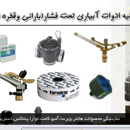
نمایندگی محصولات هانتر،ویرسا،آمبو،کامت،لوارا،پنتاکس،استریم