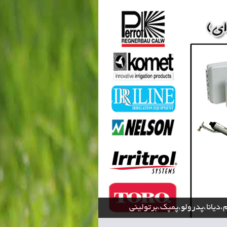
،دیانا،پدرولو،پمپک،برتولینی