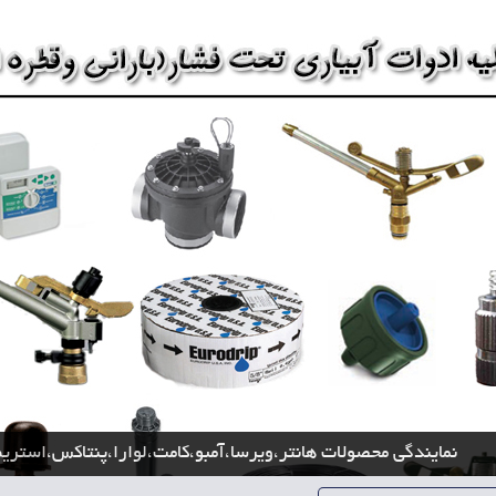
نمایندگی محصولات هانتر،ویرسا،آمبو،کامت،لوارا،پنتاکس،استریم